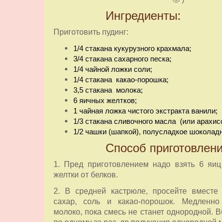
Ингредиенты:
Приготовить пудинг:
1/4 стакана
кукурузного крахмала;
3/4 стакана
сахарного песка;
1/4 чайной ложки
соли;
1/4 стакана
какао-порошка;
3,5 стакана
молока;
6 яичных желтков;
1 чайная ложка
чистого экстракта ванили;
1/3 стакана
сливочного масла (или арахисо
1/2 чашки
(шапкой), полусладкое шоколадн
Способ приготовлени
1. Пред приготовлением надо взять 6 яи
желтки от белков.
2. В средней кастрюле, просейте вместе 
сахар, соль и какао-порошок.
Медленно
молоко, пока смесь не станет однородной.
В