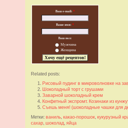
Ваш e-mail:
*
Ваше имя:
*
Ваш пол:
Мужчина
Женщина
Related posts:
Рисовый пудинг в микроволновке на за
Шоколадный торт с грушами
Заварной шоколадный крем
Конфетный экспромт. Козинаки из кунжу
Съешь меня! (шоколадные чашки для д
Метки:
ваниль
,
какао-порошок
,
кукурузный к
сахар
,
шоколад
,
яйца