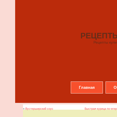
РЕЦЕПТ
Рецепты кули
Главная
О
«
Вустерширский соус
Быстрая курица по-егер