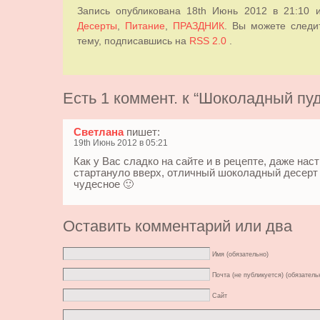
Запись опубликована 18th Июнь 2012 в 21:10 
Десерты
,
Питание
,
ПРАЗДНИК
. Вы можете следит
тему, подписавшись на
RSS 2.0
.
Есть 1 коммент. к “Шоколадный пуд
Светлана
пишет:
19th Июнь 2012 в 05:21
Как у Вас сладко на сайте и в рецепте, даже нас
стартануло вверх, отличный шоколадный десерт
чудесное 🙂
Оставить комментарий или два
Имя (обязательно)
Почта (не публикуется) (обязатель
Сайт