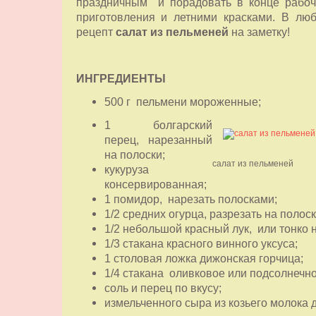
праздничным и порадовать в конце рабоч
приготовления и летними красками. В люб
рецепт
салат из пельменей
на заметку!
ИНГРЕДИЕНТЫ
500 г пельмени мороженные;
1 болгарский
перец, нарезанный
на полоски;
салат из пельменей
кукуруза
консервированная;
1 помидор, нарезать полосками;
1/2 средних огурца, разрезать на полоск
1/2 небольшой красный лук, или тонко 
1/3 стакана красного винного уксуса;
1 столовая ложка дижонская горчица;
1/4 стакана оливковое или подсолнечно
соль и перец по вкусу;
измельченного сыра из козьего молока 