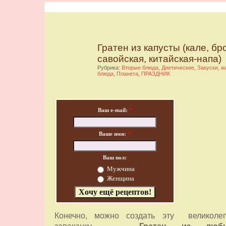
Гратен из капусты (кале, бр
савойская, китайская-напа)
Рубрика:
Вторые блюда
,
Диетические
,
Закуски
,
м
блюда
,
Планета
,
ПРАЗДНИК
Ваш e-mail:
*
Ваше имя:
*
Ваш пол:
Мужчина
Женщина
Конечно, можно создать эту великоле
запеканку -
Гратен из люб