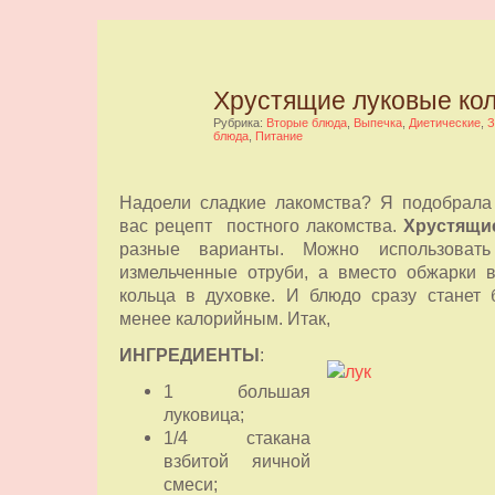
Хрустящие луковые ко
Рубрика:
Вторые блюда
,
Выпечка
,
Диетические
,
З
блюда
,
Питание
Надоели сладкие лакомства? Я подобрала
вас рецепт постного лакомства.
Хрустящи
разные варианты. Можно использовать
измельченные отруби, а вместо обжарки 
кольца в духовке. И блюдо сразу станет 
менее калорийным. Итак,
ИНГРЕДИЕНТЫ
:
1 большая
луковица;
1/4 стакана
взбитой яичной
смеси;