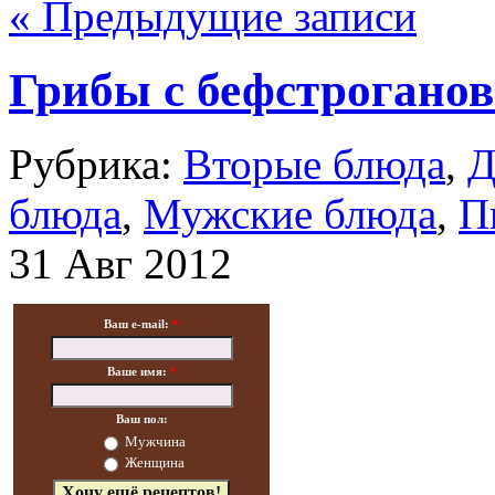
« Предыдущие записи
Грибы с бефстроганов
Рубрика:
Вторые блюда
,
Д
блюда
,
Мужские блюда
,
П
31 Авг 2012
Ваш e-mail:
*
Ваше имя:
*
Ваш пол:
Мужчина
Женщина