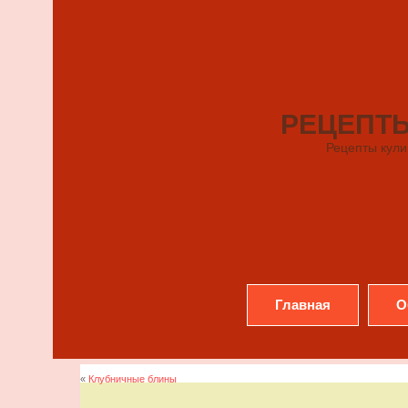
РЕЦЕПТ
Рецепты кули
Главная
О
«
Клубничные блины