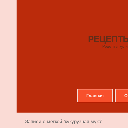
РЕЦЕПТ
Рецепты кули
Главная
О
Записи с меткой ‘кукурузная мука’