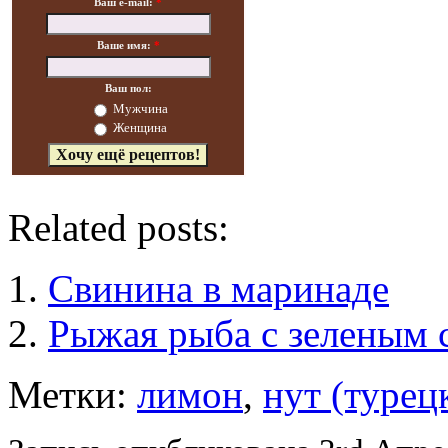
Ваш e-mail:
*
Ваше имя:
*
Ваш пол:
Мужчина
Женщина
Related posts:
Свинина в маринаде
Рыжая рыба с зеленым 
Метки:
лимон
,
нут (турец