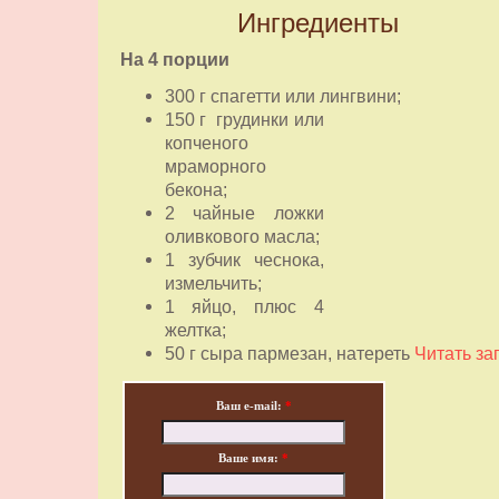
Ингредиенты
На 4 порции
300 г спагетти или лингвини;
150 г грудинки или
копченого
мраморного
бекона;
2 чайные ложки
оливкового масла;
1 зубчик чеснока,
измельчить;
1 яйцо, плюс 4
желтка;
50 г сыра пармезан, натереть
Читать за
Ваш e-mail:
*
Ваше имя:
*