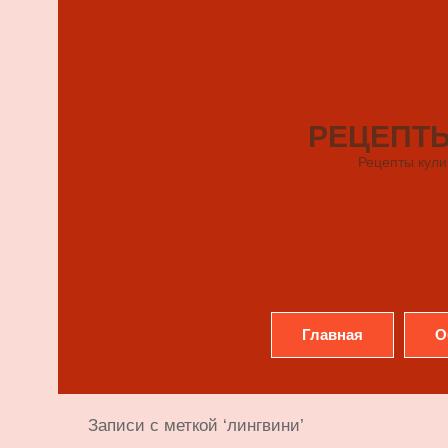
РЕЦЕПТ
Рецепты кули
Главная
О
Записи с меткой ‘лингвини’