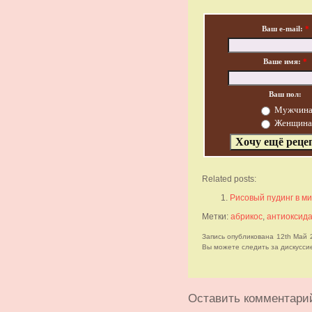
Ваш e-mail:
*
Ваше имя:
*
Ваш пол:
Мужчин
Женщина
Related posts:
Рисовый пудинг в ми
Метки:
абрикос
,
антиоксида
Запись опубликована 12th Май 
Вы можете следить за дискуссие
Оставить комментари