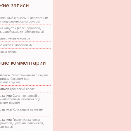
жие записи
кочанный с сыром и аппетитным
м под фермерским соусом
из капусты (кале, брокколи,
, савойская, китайская-напа)
щие луковые кольца
е какао с мороженым
чные блины
жие комментарии
записи
Салат кочанный с сыром
титным беконом под
ским соусом
записи
Греческий салат
 записи
Салат кочанный с
и аппетитным беконом под
ским соусом
 записи
Хрустящие луковые
 записи
Гратен из капусты
брокколи, цветная, савойская,
кая-напа)