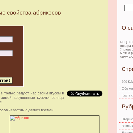
е свойства абрикосов
О с
РЕЦЕПТЫ
повара-
Я рада 
можно р
саму фо
а
Стр
100 К
Обо мн
только радуют нас своим вкусом в
Карта 
 зимой засушенные кусочки солнца
е.
Руб
осов
известны с давних времен.
Вторые
Выпечк
Десерт