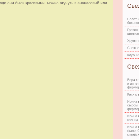
люде они были красивыми можно окунуть в ананасовый или
Све
Салат 
беконо
Гратен 
цветная
Хрустя
Снежно
Клубни
Све
Вера
к 
и аппе
фермер
Катя
к 
Ирина
к
сыром 
фермер
Ирина
к
кольца
Ирина
к
(кале, 
китайс