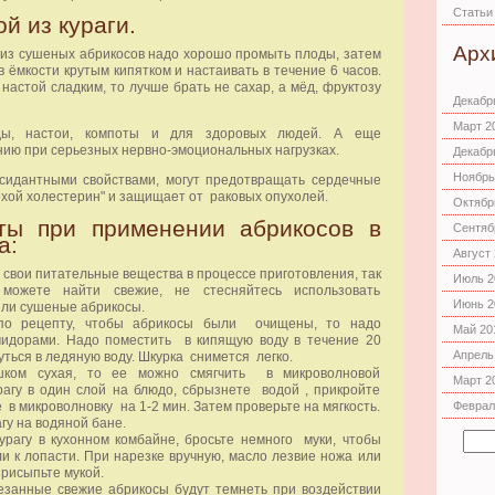
Статьи
й из кураги.
Арх
 из сушеных абрикосов надо хорошо промыть плоды, затем
в ёмкости крутым кипятком и настаивать в течение 6 часов.
астой сладким, то лучше брать не сахар, а мёд, фруктозу
Декабр
Март 2
ды, настои, компоты и для здоровых людей. А еще
нию при серьезных нервно-эмоциональных нагрузках.
Декабр
Ноябрь
ксидантными свойствами, могут предотвращать сердечные
хой холестерин" и защищает от раковых опухолей.
Октябр
ты при применении абрикосов в
Сентяб
а:
Август
 свои питательные вещества в процессе приготовления, так
Июль 2
ожете найти свежие, не стесняйтесь использовать
Июнь 2
ли сушеные абрикосы.
по рецепту, чтобы абрикосы были очищены, то надо
Май 20
омидорами. Надо поместить в кипящую воду в течение 20
Апрель
нуться в ледяную воду. Шкурка снимется легко.
ком сухая, то ее можно смягчить в микроволновой
Март 2
рагу в один слой на блюдо, сбрызнете водой , прикройте
 в микроволновку на 1-2 мин. Затем проверьте на мягкость.
Феврал
гу на водяной бане.
рагу в кухонном комбайне, бросьте немного муки, чтобы
ли к лопасти. При нарезке вручную, масло лезвие ножа или
рисыпьте мукой.
езанные свежие абрикосы будут темнеть при воздействии