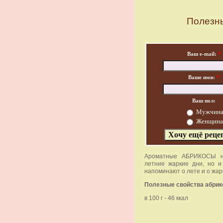
Полезны
Ваш e-mail:
*
Ваше имя:
*
Ваш пол:
Мужчин
Женщина
Ароматные АБРИКОСЫ не 
летние жаркие дни, но и
напоминают о лете и о жар
Полезные свойства абрик
в 100 г - 46 ккал