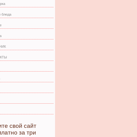
рка
 блюда
е
а
НИК
КТЫ
ы
ите свой сайт
платно за три