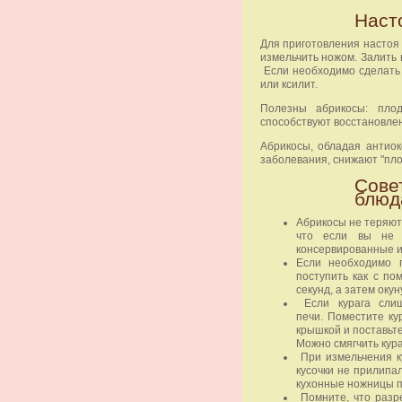
Насто
Для приготовления настоя
измельчить ножом. Залить 
Если необходимо сделать н
или ксилит.
Полезны абрикосы: пло
способствуют восстановле
Абрикосы, обладая антио
заболевания, снижают "пло
Сове
блюд
Абрикосы не теряют
что если вы не м
консервированные и
Если необходимо 
поступить как с п
секунд, а затем оку
Если курага слиш
печи. Поместите ку
крышкой и поставьте
Можно смягчить кура
При измельчения ку
кусочки не прилипа
кухонные ножницы п
Помните, что разр