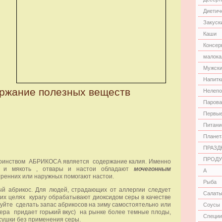
Диетич
Закуск
Каши
Консер
малока
Мужски
Напитк
ржание полезных веществ
Нелепо
Парова
Первые
Питани
Планет
ПРАЗД
ПРОДУ
тоинством АБРИКОСА является содержание калия. Именно
к и мякоть , отвары и настои обладают
мочегонным
А
утренних или наружных помогают настои.
Рыба
ый абрикос.
Для людей, страдающих от аллергии следует
Салат
ких целях курагу обрабатывают диоксидом серы в качестве
уйте сделать запас абрикосов на зиму самостоятельно или
Соусы
сера придает горький вкус) на рынке более темные плоды,
Специи
сушки без применения серы.