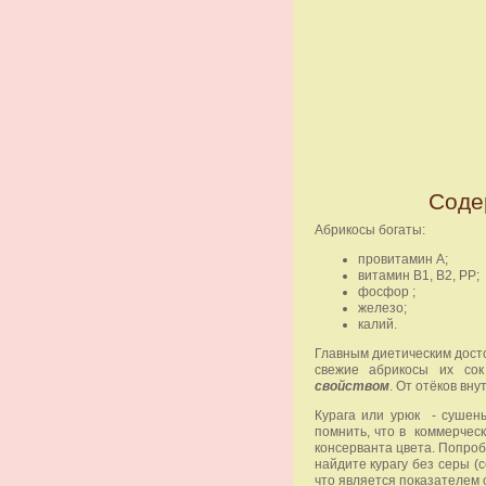
Соде
Абрикосы богаты:
провитамин А;
витамин В1, В2, РР;
фосфор ;
железо;
калий.
Главным диетическим дос
свежие абрикосы их со
свойством
. От отёков вн
Курага или урюк - сушен
помнить, что в коммерчес
консерванта цвета.
Попроб
найдите курагу без серы (
что является показателем 