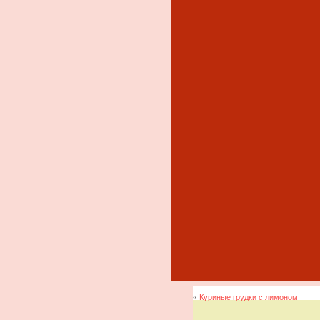
«
Куриные грудки с лимоном