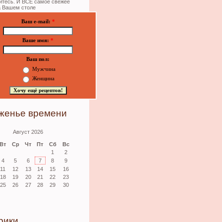
тесь. И ВСЁ самое свежее
а Вашем столе
Ваш e-mail:
*
Ваше имя:
*
Ваш пол:
Мужчина
Женщина
женье времени
Август 2026
Вт
Ср
Чт
Пт
Сб
Вс
1
2
4
5
6
7
8
9
11
12
13
14
15
16
18
19
20
21
22
23
25
26
27
28
29
30
рики