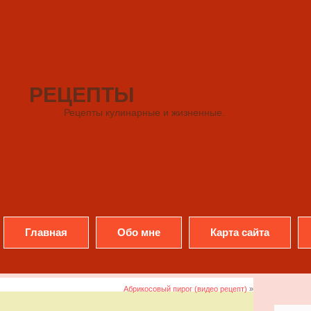
РЕЦЕПТЫ
Рецепты кулинарные и жизненные.
Главная
Обо мне
Карта сайта
Абрикосовый пирог (видео рецепт)
»