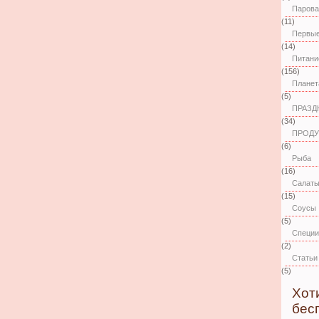
Парова
(11)
Первые
(14)
Питани
(156)
Планет
(5)
ПРАЗД
(34)
ПРОДУ
(6)
Рыба
(16)
Салат
(15)
Соусы
(5)
Специи
(2)
Статьи
(5)
Хот
бес