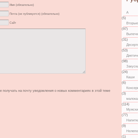
Имя (обязательно)
А
Почта (не публикуется) (обязательно)
(5)
Вторые
Сайт
(97)
Выпечк
(31)
Десерт
(53)
Диетич
(98)
Закуск
(24)
Каши
(6)
Консер
те получать на почту уведомления о новых комментариях в этой теме
(3)
малока
(114)
Мужски
(77)
Напитк
(9)
Нелепо
(1)