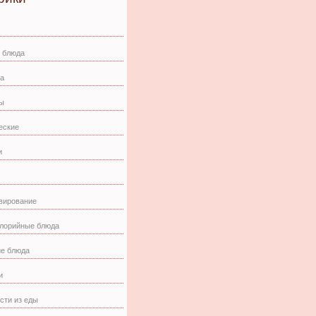
 блюда
а
ы
еские
и
вирование
лорийные блюда
е блюда
и
сти из еды