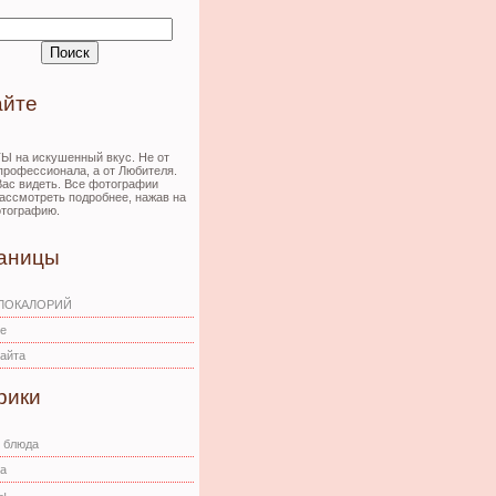
айте
 на искушенный вкус. Не от
профессионала, а от Любителя.
Вас видеть. Все фотографии
ассмотреть подробнее, нажав на
тографию.
аницы
ИЛОКАЛОРИЙ
е
сайта
рики
 блюда
а
ы