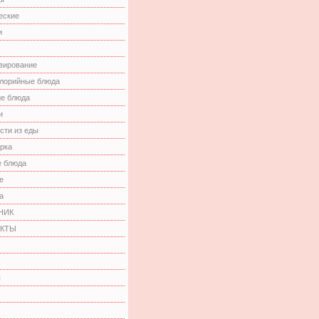
еские
и
вирование
лорийные блюда
е блюда
и
сти из еды
рка
 блюда
е
а
НИК
КТЫ
ы