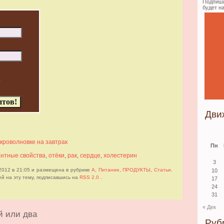
Подпиши
будет н
а
Дви
кроволновке на завтрак
Пн
нтные свойства
,
отёки
,
рак
,
сердце
,
холестерин
3
2012 в 21:05 и размещена в рубрике
А
,
Питание
,
ПРОДУКТЫ
,
Статьи
.
10
й на эту тему, подписавшись на
RSS 2.0
.
17
24
31
« Дек
й или два
Руб