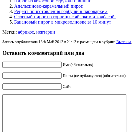
Пирог из кокосовой стружки и вишни
Апельсиново-карамельный пирог.
Рецепт приготовления горбуши в пароварке 2
Слоеный пирог из горчицы с яблоком и колбасой.
Банановый пирог в микроволновке за 10 минут
Метки:
абрикос
,
нектарин
Запись опубликована 13th Май 2012 в 21:12 и размещена в рубрике
Выпечка
Оставить комментарий или два
Имя (обязательно)
Почта (не публикуется) (обязательно)
Сайт