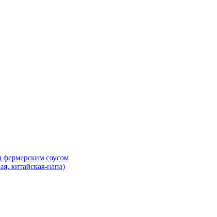
д фермерским соусом
ая, китайская-напа)