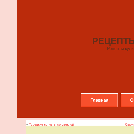
РЕЦЕПТ
Рецепты кули
Главная
О
«
Турецкие котлеты со свеклой
Сырны