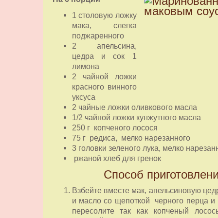
1 столовую ложку
мака, слегка
поджаренного
2 апельсина,
цедра и сок 1
лимона
2 чайной ложки
красного винного
уксуса
2 чайные ложки оливкового масла
1/2 чайной ложки кунжутного масла
250 г копченого лосося
75 г редиса, мелко нарезанного
3 головки зеленого лука, мелко нарезан
ржаной хлеб для гренок
Способ приготовлен
Взбейте вместе мак, апельсиновую цедр
и масло со щепоткой черного перца и 
пересолите так как копченый лосос