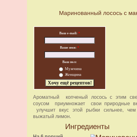
Маринованный лосось с ма
Ваш e-mail:
*
Ваше имя:
*
Ваш пол:
Мужчина
Женщина
Ароматный копченый лосось с этим св
соусом приумножает свои природные в
улучшит вкус этой рыбки сильнее, че
выжатый лимон.
Ингредиенты
На 6 порций