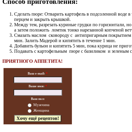
Способ приготовления:
Сделать пюре: Отварить картофель в подсоленной воде в 
перцем и закрыть крышкой.
Между тем, разрезать куриные грудки по горизонтали, но 
а затем положить ломтик тонко нарезанной копченой ве
Смазать маслом сковороду с антипригарным покрытием 
мин.
Залить Мадерой и кипятить в течение 1 мин.
Добавить бульон и кипятить 5 мин, пока курица не приго
Подавать с картофельным пюре с базиликом и зеленым с
ПРИЯТНОГО АППЕТИТА!
Ваш e-mail:
*
Ваше имя:
*
Ваш пол:
Мужчина
Женщина