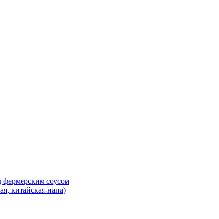
д фермерским соусом
ая, китайская-напа)