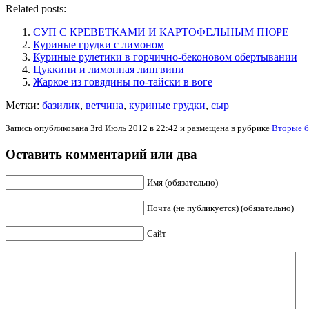
Related posts:
СУП С КРЕВЕТКАМИ И КАРТОФЕЛЬНЫМ ПЮРЕ
Куриные грудки с лимоном
Куриные рулетики в горчично-беконовом обертывании
Цуккини и лимонная лингвини
Жаркое из говядины по-тайски в воге
Метки:
базилик
,
ветчина
,
куриные грудки
,
сыр
Запись опубликована 3rd Июль 2012 в 22:42 и размещена в рубрике
Вторые 
Оставить комментарий или два
Имя (обязательно)
Почта (не публикуется) (обязательно)
Сайт