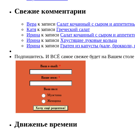
Свежие комментарии
Вера
к записи
Салат кочанный с сыром и аппетитн
Катя
к записи
Греческий салат
Ирина
к записи
Салат кочанный с сыром и аппетит
Ирина
к записи
Хрустящие луковые кольца
Ирина
к записи
Гратен из капусты (кале, брокколи, 
Подпишитесь. И ВСЁ самое свежее будет на Вашем столе
Ваш e-mail:
*
Ваше имя:
*
Ваш пол:
Мужчина
Женщина
Движенье времени