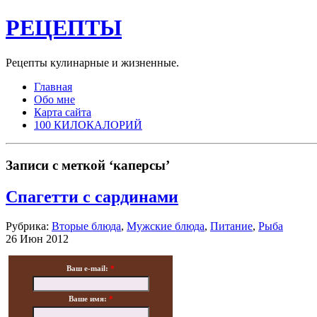
РЕЦЕПТЫ
Рецепты кулинарные и жизненные.
Главная
Обо мне
Карта сайта
100 КИЛОКАЛОРИЙ
Записи с меткой ‘каперсы’
Спагетти с сардинами
Рубрика:
Вторые блюда
,
Мужские блюда
,
Питание
,
Рыба
26 Июн 2012
Ваш e-mail:
*
Ваше имя:
*