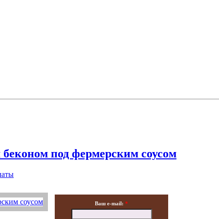
 беконом под фермерским соусом
латы
Ваш e-mail:
*