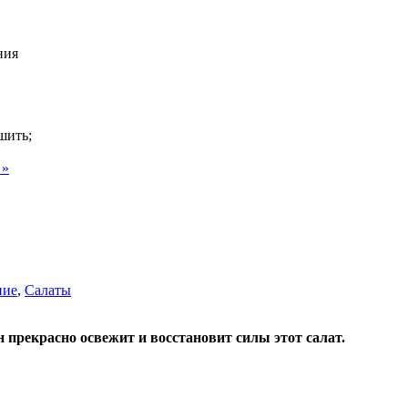
ния
шить;
 »
ние
,
Салаты
н прекрасно освежит и восстановит силы этот салат.