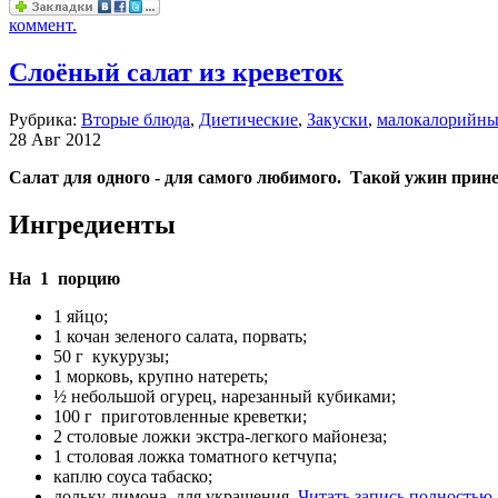
коммент.
Слоёный салат из креветок
Рубрика:
Вторые блюда
,
Диетические
,
Закуски
,
малокалорийны
28 Авг 2012
Салат для одного - для самого любимого. Такой ужин прин
Ингредиенты
На 1 порцию
1 яйцо;
1 кочан зеленого салата, порвать;
50 г кукурузы;
1 морковь, крупно натереть;
½ небольшой огурец, нарезанный кубиками;
100 г приготовленные креветки;
2 столовые ложки экстра-легкого майонеза;
1 столовая ложка томатного кетчупа;
каплю соуса табаско;
дольку лимона для украшения
Читать запись полностью 