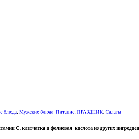
е блюда
,
Мужские блюда
,
Питание
,
ПРАЗДНИК
,
Салаты
тамин С, клетчатка и фолиевая кислота из других ингредиен