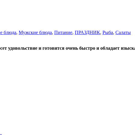
е блюда
,
Мужские блюда
,
Питание
,
ПРАЗДНИК
,
Рыба
,
Салаты
есет удовольствие и готовится очень быстро и обладает изы
»