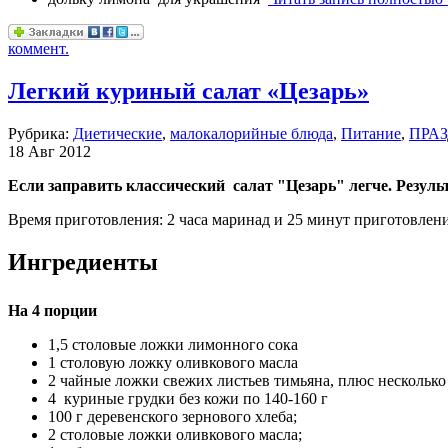
коммент.
Легкий куриный салат «Цезарь»
Рубрика:
Диетические
,
малокалорийные блюда
,
Питание
,
ПРА
18 Авг 2012
Если заправить классический салат "Цезарь" легче. Резуль
Время приготовления: 2 часа маринад и 25 минут приготовлени
Ингредиенты
На 4 порции
1,5 столовые ложки лимонного сока
1 столовую ложку оливкового масла
2 чайные ложки свежих листьев тимьяна, плюс несколько 
4 куриные грудки без кожи по 140-160 г
100 г деревенского зернового хлеба;
2 столовые ложки оливкового масла;