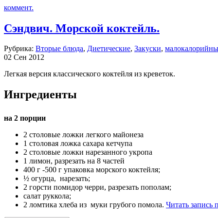
коммент.
Сэндвич. Морской коктейль.
Рубрика:
Вторые блюда
,
Диетические
,
Закуски
,
малокалорийны
02 Сен 2012
Легкая версия классического коктейля из креветок.
Ингредиенты
на 2 порции
2 столовые ложки легкого майонеза
1 столовая ложка сахара кетчупа
2 столовые ложки нарезанного укропа
1 лимон, разрезать на 8 частей
400 г -500 г упаковка морского коктейля;
½ огурца, нарезать;
2 горсти помидор черри, разрезать пополам;
салат руккола;
2 ломтика хлеба из муки грубого помола.
Читать запись 