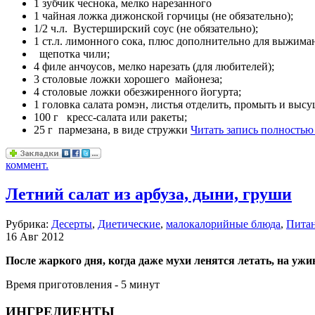
1 зубчик чеснока, мелко нарезанного
1 чайная ложка дижонской горчицы (не обязательно);
1/2 ч.л. Вустерширский соус (не обязательно);
1 ст.л. лимонного сока, плюс дополнительно для выжима
щепотка
чили;
4 филе анчоусов, мелко нарезать (для любителей);
3 столовые ложки хорошего майонеза;
4 столовые ложки обезжиренного йогурта;
1 головка салата ромэн, листья отделить, промыть и высу
100 г кресс-салата или ракеты;
25 г пармезана, в виде стружки
Читать запись полностью
коммент.
Летний салат из арбуза, дыни, груши
Рубрика:
Десерты
,
Диетические
,
малокалорийные блюда
,
Пита
16 Авг 2012
После жаркого дня, когда даже мухи ленятся летать, на ужи
Время приготовления - 5 минут
ИНГРЕДИЕНТЫ