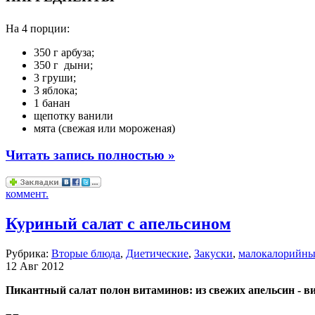
На 4 порции:
350 г арбуза;
350 г дыни;
3 груши;
3 яблока;
1 банан
щепотку ванили
мята (свежая или мороженая)
Читать запись полностью »
коммент.
Куриный салат с апельсином
Рубрика:
Вторые блюда
,
Диетические
,
Закуски
,
малокалорийны
12 Авг 2012
Пикантный салат полон витаминов: из свежих апельсин - ви