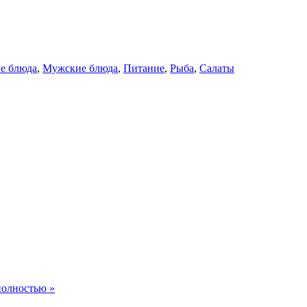
е блюда
,
Мужские блюда
,
Питание
,
Рыба
,
Салаты
полностью »