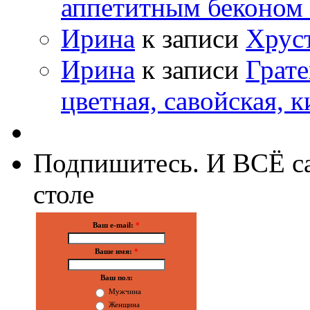
аппетитным беконом
Ирина
к записи
Хрус
Ирина
к записи
Грате
цветная, савойская, к
Подпишитесь. И ВСЁ са
столе
Ваш e-mail:
*
Ваше имя:
*
Ваш пол:
Мужчина
Женщина