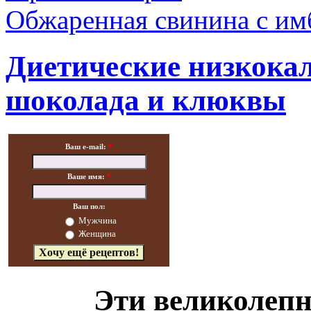
Обжаренная свинина с им
Диетические низкока
шоколада и клюквы
Ваш e-mail:
*
Ваше имя:
*
Ваш пол:
Мужчина
Женщина
Эти великолеп