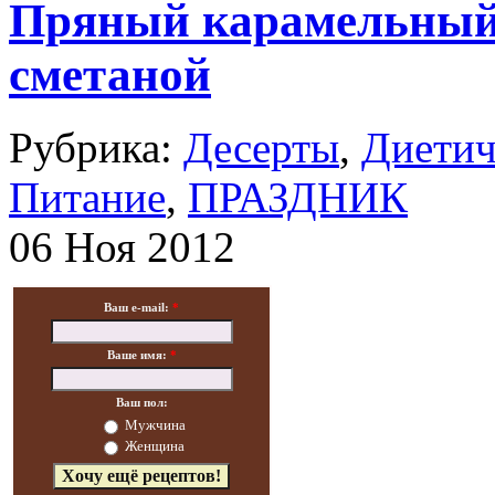
Пряный карамельный 
сметаной
Рубрика:
Десерты
,
Диетич
Питание
,
ПРАЗДНИК
06 Ноя 2012
Ваш e-mail:
*
Ваше имя:
*
Ваш пол:
Мужчина
Женщина