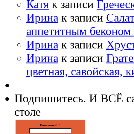
Катя
к записи
Гречес
Ирина
к записи
Салат
аппетитным беконом
Ирина
к записи
Хрус
Ирина
к записи
Грате
цветная, савойская, к
Подпишитесь. И ВСЁ са
столе
Ваш e-mail:
*